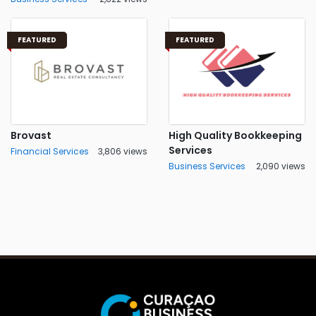
FEATURED
FEATURED
Brovast
High Quality Bookkeeping
Services
Financial Services
3,806 views
Business Services
2,090 views